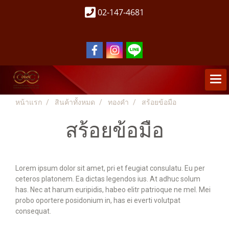
02-147-4681
หน้าแรก
สินค้าทั้งหมด
ทองคำ
สร้อยข้อมือ
สร้อยข้อมือ
Lorem ipsum dolor sit amet, pri et feugiat consulatu. Eu per
ceteros platonem. Ea dictas legendos ius. At adhuc solum
has. Nec at harum euripidis, habeo elitr patrioque ne mel. Mei
probo oportere posidonium in, has ei everti volutpat
consequat.