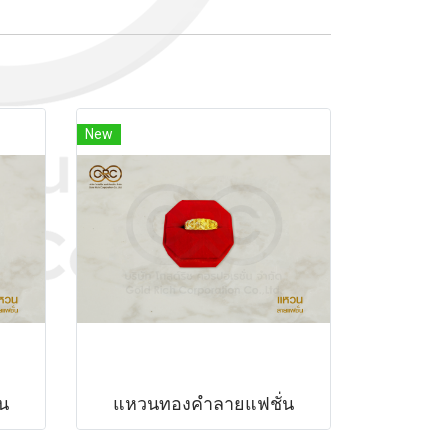
New
น
แหวนทองคำลายแฟชั่น